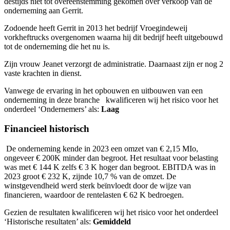
destijds niet tot overeenstemming gekomen over verkoop van de
onderneming aan Gerrit.
Zodoende heeft Gerrit in 2013 het bedrijf Vroegindeweij
vorkheftrucks overgenomen waarna hij dit bedrijf heeft uitgebouwd
tot de onderneming die het nu is.
Zijn vrouw Jeanet verzorgt de administratie. Daarnaast zijn er nog 2
vaste krachten in dienst.
Vanwege de ervaring in het opbouwen en uitbouwen van een
onderneming in deze branche kwalificeren wij het risico voor het
onderdeel ‘Ondernemers’ als:
Laag
Financieel historisch
De onderneming kende in 2023 een omzet van € 2,15 MIo,
ongeveer € 200K minder dan begroot. Het resultaat voor belasting
was met € 144 K zelfs € 3 K hoger dan begroot. EBITDA was in
2023 groot € 232 K, zijnde 10,7 % van de omzet. De
winstgevendheid werd sterk beïnvloedt door de wijze van
financieren, waardoor de rentelasten € 62 K bedroegen.
Gezien de resultaten kwalificeren wij het risico voor het onderdeel
‘Historische resultaten’ als:
Gemiddeld