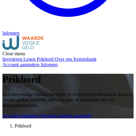
Inloggen
Close menu
Investeren
Lenen
Prikbord
Over ons
Kennisbank
Account aanmaken
Inloggen
Prikbord
Een eenvoudige manier om direct te investeren in bestaande kansen,
zonder gedoe, volledig online en met de zekerheid van een
transparant proces.
Account aanmaken
Bereken waarde spaargeld
Prikbord