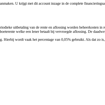
t aanmaken. U krijgt met dit account inzage in de complete financieri
 periodieke uitbetaling van de rente en aflossing worden beheerkosten 
terente welke een lener betaalt bij vervroegde aflossing. De daadwerke
 Hierbij wordt vaak het percentage van 0,05% gebruikt. Als dat zo is, s