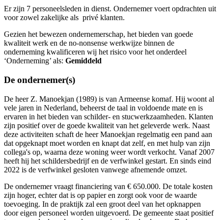
Er zijn 7 personeelsleden in dienst. Ondernemer voert opdrachten uit
voor zowel zakelijke als privé klanten.
Gezien het bewezen ondernemerschap, het bieden van goede
kwaliteit werk en de no-nonsense werkwijze binnen de
onderneming kwalificeren wij het risico voor het onderdeel
‘Onderneming’ als:
Gemiddeld
De ondernemer(s)
De heer Z. Manoekjan (1989) is van Armeense komaf. Hij woont al
vele jaren in Nederland, beheerst de taal in voldoende mate en is
ervaren in het bieden van schilder- en stucwerkzaamheden. Klanten
zijn positief over de goede kwaliteit van het geleverde werk. Naast
deze activiteiten schaft de heer Manoekjan regelmatig een pand aan
dat opgeknapt moet worden en knapt dat zelf, en met hulp van zijn
collega's op, waarna deze woning weer wordt verkocht. Vanaf 2007
heeft hij het schildersbedrijf en de verfwinkel gestart. En sinds eind
2022 is de verfwinkel gesloten vanwege afnemende omzet.
De ondernemer vraagt financiering van € 650.000. De totale kosten
zijn hoger, echter dat is op papier en zorgt ook voor de waarde
toevoeging. In de praktijk zal een groot deel van het opknappen
door eigen personeel worden uitgevoerd. De gemeente staat positief