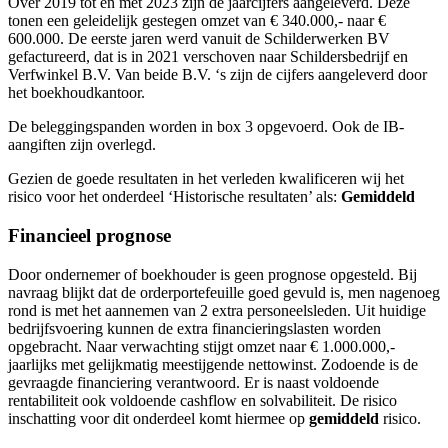
Over 2019 tot en met 2023 zijn de jaarcijfers aangeleverd. Deze
tonen een geleidelijk gestegen omzet van € 340.000,- naar €
600.000. De eerste jaren werd vanuit de Schilderwerken BV
gefactureerd, dat is in 2021 verschoven naar Schildersbedrijf en
Verfwinkel B.V. Van beide B.V. ‘s zijn de cijfers aangeleverd door
het boekhoudkantoor.
De beleggingspanden worden in box 3 opgevoerd. Ook de IB-
aangiften zijn overlegd.
Gezien de goede resultaten in het verleden kwalificeren wij het
risico voor het onderdeel ‘Historische resultaten’ als:
Gemiddeld
Financieel prognose
Door ondernemer of boekhouder is geen prognose opgesteld. Bij
navraag blijkt dat de orderportefeuille goed gevuld is, men nagenoeg
rond is met het aannemen van 2 extra personeelsleden. Uit huidige
bedrijfsvoering kunnen de extra financieringslasten worden
opgebracht. Naar verwachting stijgt omzet naar € 1.000.000,-
jaarlijks met gelijkmatig meestijgende nettowinst. Zodoende is de
gevraagde financiering verantwoord. Er is naast voldoende
rentabiliteit ook voldoende cashflow en solvabiliteit. De risico
inschatting voor dit onderdeel komt hiermee op
gemiddeld
risico.