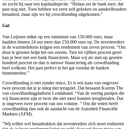
en zocht hij naar een kapitaalinjectie. “Helaas zei de bank toen: dat
past nog niet. Toen hebben we eerst zelf gekeken en aandeelhouders
benaderd, maar zijn we bij crowdfunding uitgekomen.”
Gat
Van Leijssen mikte op een minimum van 150.000 euro, maar
haalden binnen 24 uur meer dan 250.000 euro op. De investeerders
in de warmtedekens krijgen een rendement van zeven procent. “Om
door te groeien helpt het ons enorm. Tien tot vijftien procent groei
kan je best met een bank financieren. Maar wij als start-up groeien
honderd procent en dan is nieuwe financiering als crowdfunding
heel welkom. Het past perfect in het gat voordat de banken
binnentreden.”
Crowdfunding is niet zonder risico. Er is een kans van ongeveer
twee procent dat je je inleg niet terugziet. Dat besaamt Koemn The
van crowdfundingplatform Lendahand. “Van de veertig partijen die
wij financieren zijn er twee die niet meer kunnen terugberalen. Dat
is ongeveer twee procent van ons volume. ” Om die reden heeft
crowdfunding dan ook de aandacht van de Autoriteit Financiële
Markten (AFM).
“Wij willen wel benadrukken dat investeerders zich moet realiseren
dat als je hoog rendement krijgt op geld, daar ook hoog risico aan