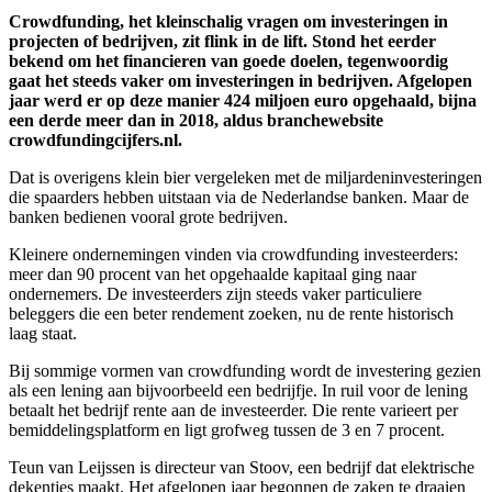
Crowdfunding, het kleinschalig vragen om investeringen in
projecten of bedrijven, zit flink in de lift. Stond het eerder
bekend om het financieren van goede doelen, tegenwoordig
gaat het steeds vaker om investeringen in bedrijven. Afgelopen
jaar werd er op deze manier 424 miljoen euro opgehaald, bijna
een derde meer dan in 2018, aldus branchewebsite
crowdfundingcijfers.nl.
Dat is overigens klein bier vergeleken met de miljardeninvesteringen
die spaarders hebben uitstaan via de Nederlandse banken. Maar de
banken bedienen vooral grote bedrijven.
Kleinere ondernemingen vinden via crowdfunding investeerders:
meer dan 90 procent van het opgehaalde kapitaal ging naar
ondernemers. De investeerders zijn steeds vaker particuliere
beleggers die een beter rendement zoeken, nu de rente historisch
laag staat.
Bij sommige vormen van crowdfunding wordt de investering gezien
als een lening aan bijvoorbeeld een bedrijfje. In ruil voor de lening
betaalt het bedrijf rente aan de investeerder. Die rente varieert per
bemiddelingsplatform en ligt grofweg tussen de 3 en 7 procent.
Teun van Leijssen is directeur van Stoov, een bedrijf dat elektrische
dekentjes maakt. Het afgelopen jaar begonnen de zaken te draaien