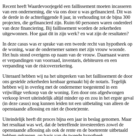
Recent heeft Waardevoorjegeld een faillissement moeten incasseren
van een onderneming, die via ons door u was gefinancierd. Dit was
de derde in de achterliggende 8 jaar, in verhouding tot de bijna 300
projecten, die gefinancierd zijn. Ruim 60 personen waren onderdeel
van deze financiering. Bij faillissement worden de
zekerheden
uitgewonnen. Hoe gaat dit in zijn werk? en wat zijn de resultaten?
In deze casus was er sprake van een tweede recht van hypotheek op
de woning, waar de ondernemer samen met zijn vrouw woonde.
Het huis stond overigens op naam van de vrouw. Daarnaast waren
er verpandingen van voorraad, inventaris, debiteuren en een
verpanding van de risicoverzekering.
Uiteraard hebben wij na het uitspreken van het faillissement de door
ons gestelde zekerheden kenbaar gemaakt bij de notaris. Tegelijk
hebben wij in overleg met de ondernemer toegestemd in een
vrijwillige verkoop van de woning. Een door ons afgedwongen
verkoop levert uiteindelijk altijd minder op en zou in het ergste geval
(in deze casus) nog kunnen leiden tot een uitbetaling van alleen de
openstaande aflossing en niet de (boete)rente.
Uiteindelijk heeft dit proces bijna een jaar in beslag genomen. Maar
het resultaat was wel, dat de betreffende investeerders zowel de
openstaande aflossing als ook de rente en de boeterente uitbetaald
hebben gekregen, op basis van de tweede hypotheek.