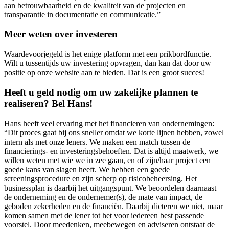
aan betrouwbaarheid en de kwaliteit van de projecten en
transparantie in documentatie en communicatie.”
Meer weten over investeren
Waardevoorjegeld is het enige platform met een prikbordfunctie.
Wilt u tussentijds uw investering opvragen, dan kan dat door uw
positie op onze website aan te bieden. Dat is een groot succes!
Heeft u geld nodig om uw zakelijke plannen te
realiseren? Bel Hans!
Hans heeft veel ervaring met het financieren van ondernemingen:
“Dit proces gaat bij ons sneller omdat we korte lijnen hebben, zowel
intern als met onze leners. We maken een match tussen de
financierings- en investeringsbehoeften. Dat is altijd maatwerk, we
willen weten met wie we in zee gaan, en of zijn/haar project een
goede kans van slagen heeft. We hebben een goede
screeningsprocedure en zijn scherp op risicobeheersing. Het
businessplan is daarbij het uitgangspunt. We beoordelen daarnaast
de onderneming en de ondernemer(s), de mate van impact, de
geboden zekerheden en de financiën. Daarbij dicteren we niet, maar
komen samen met de lener tot het voor iedereen best passende
voorstel. Door meedenken, meebewegen en adviseren ontstaat de