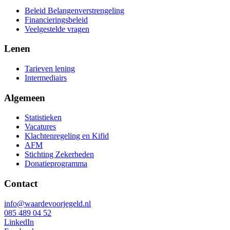
Beleid Belangenverstrengeling
Financieringsbeleid
Veelgestelde vragen
Lenen
Tarieven lening
Intermediairs
Algemeen
Statistieken
Vacatures
Klachtenregeling en Kifid
AFM
Stichting Zekerheden
Donatieprogramma
Contact
info@waardevoorjegeld.nl
085 489 04 52
LinkedIn