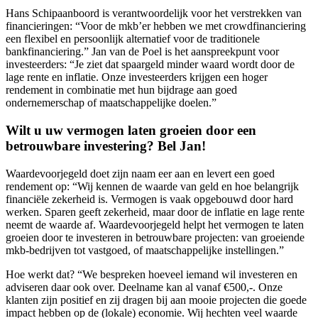
Hans Schipaanboord is verantwoordelijk voor het verstrekken van
financieringen: “Voor de mkb’er hebben we met crowdfinanciering
een flexibel en persoonlijk alternatief voor de traditionele
bankfinanciering.” Jan van de Poel is het aanspreekpunt voor
investeerders: “Je ziet dat spaargeld minder waard wordt door de
lage rente en inflatie. Onze investeerders krijgen een hoger
rendement in combinatie met hun bijdrage aan goed
ondernemerschap of maatschappelijke doelen.”
Wilt u uw vermogen laten groeien door een
betrouwbare investering? Bel Jan!
Waardevoorjegeld doet zijn naam eer aan en levert een goed
rendement op: “Wij kennen de waarde van geld en hoe belangrijk
financiële zekerheid is. Vermogen is vaak opgebouwd door hard
werken. Sparen geeft zekerheid, maar door de inflatie en lage rente
neemt de waarde af. Waardevoorjegeld helpt het vermogen te laten
groeien door te investeren in betrouwbare projecten: van groeiende
mkb-bedrijven tot vastgoed, of maatschappelijke instellingen.”
Hoe werkt dat? “We bespreken hoeveel iemand wil investeren en
adviseren daar ook over. Deelname kan al vanaf €500,-. Onze
klanten zijn positief en zij dragen bij aan mooie projecten die goede
impact hebben op de (lokale) economie. Wij hechten veel waarde