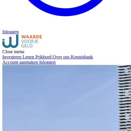
Inloggen
Close menu
Investeren
Lenen
Prikbord
Over ons
Kennisbank
Account aanmaken
Inloggen