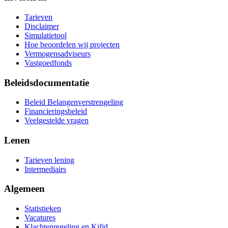
Tarieven
Disclaimer
Simulatietool
Hoe beoordelen wij projecten
Vermogensadviseurs
Vastgoedfonds
Beleidsdocumentatie
Beleid Belangenverstrengeling
Financieringsbeleid
Veelgestelde vragen
Lenen
Tarieven lening
Intermediairs
Algemeen
Statistieken
Vacatures
Klachtenregeling en Kifid